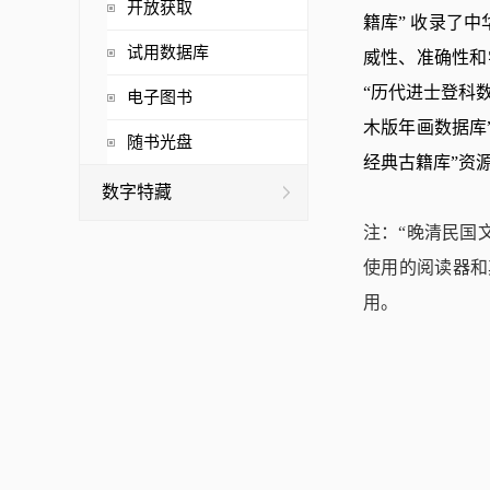
开放获取
籍库” 收录了
试用数据库
威性、准确性和
“历代进士登科数
电子图书
木版年画数据库”
随书光盘
经典古籍库”资
数字特藏
注：“晚清民国文
使用的阅读器和
用。