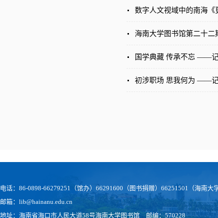
数字人文视域中的南海《
海南大学图书馆第二十二
国学典藏 传承不忘 ——
初涉职场 思我何为 ——
电话：86-0898-66279251（馆办）66291600（图书捐赠）66251501（
邮箱：lib@hainanu.edu.cn
地址：海南省海口市人民大道58号海南大学图书馆 邮编：570228