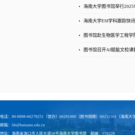
海南大学图书馆举行202
海南大学ESI学科跟踪快
图书馆赴生物医学工程学
图书馆召开AI赋能文检课
电话：86-0898-66279251（馆办）66291600（图书捐赠）66251501（
邮箱：lib@hainanu.edu.cn
地址：海南省海口市人民大道58号海南大学图书馆 邮编：570228