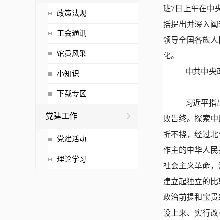
班7日上午在中
政策法规
括提出并深入阐
工会通讯
领导全国各族人
馆员风采
化。
中共中央
小知识
下载专区
习近平指
党建工作
败告终。探索中
折不挠，经过北
党建活动
作主的中华人民
理论学习
社会主义革命，
建立起独立的比
政治前提和宝贵
设上来、实行改