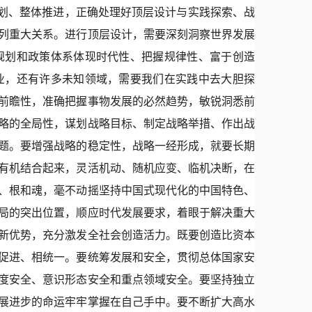
划、整体推进，正确处理好顶层设计与实践探索、战
列重大关系。进行顶层设计，需要深刻洞察世界发展
规划和政策体系体现时代性、把握规律性、富于创造
业，还有许多未知领域，需要我们在实践中去大胆探
前瞻性，准确把握事物发展的必然趋势，敏锐洞悉前
略的全局性，谋划战略目标、制定战略举措、作出战
题。要增强战略的稳定性，战略一经形成，就要长期
有机结合起来，灵活机动、随机应变、临机决断，在
、根和魂，毫不动摇坚持中国式现代化的中国特色、
局的突出位置，顺应时代发展要求，着眼于解决重大
新优势，充分激发全社会创造活力。既要创造比资本
促进、相统一。要统筹发展和安全，贯彻总体国家安
度安全、意识形态安全和重点领域安全。要坚持独立
展进步的命运牢牢掌握在自己手中。要不断扩大高水