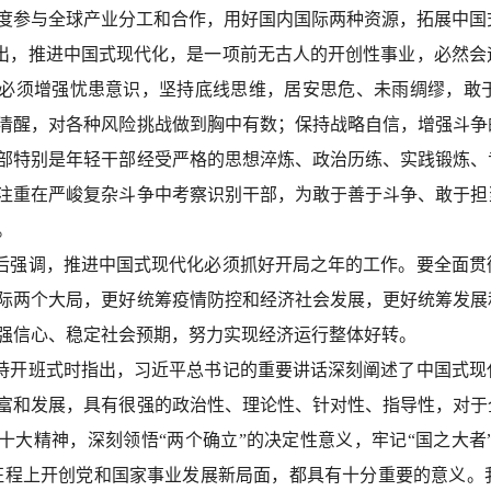
度参与全球产业分工和合作，用好国内国际两种资源，拓展中国
出，推进中国式现代化，是一项前无古人的开创性事业，必然会
必须增强忧患意识，坚持底线思维，居安思危、未雨绸缪，敢
清醒，对各种风险挑战做到胸中有数；保持战略自信，增强斗争
部特别是年轻干部经受严格的思想淬炼、政治历练、实践锻炼、
注重在严峻复杂斗争中考察识别干部，为敢于善于斗争、敢于担
。
后强调，推进中国式现代化必须抓好开局之年的工作。要全面贯
际两个大局，更好统筹疫情防控和经济社会发展，更好统筹发展
强信心、稳定社会预期，努力实现经济运行整体好转。
持开班式时指出，习近平总书记的重要讲话深刻阐述了中国式现
富和发展，具有很强的政治性、理论性、针对性、指导性，对于
十大精神，深刻领悟“两个确立”的决定性意义，牢记“国之大者”
征程上开创党和国家事业发展新局面，都具有十分重要的意义。