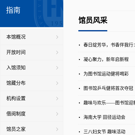
指南
馆员风采
本馆概况
春日绽芳华，书香伴我行：
开放时间
凝心聚力，新年启新程
入馆须知
为图书馆运动健将喝彩
馆藏分布
图书馆乒乓健将首次夺冠
机构设置
趣味与欢乐——图书馆迎
借阅制度
海南大学 田径运动会
馆员之家
三八妇女节 趣味活动