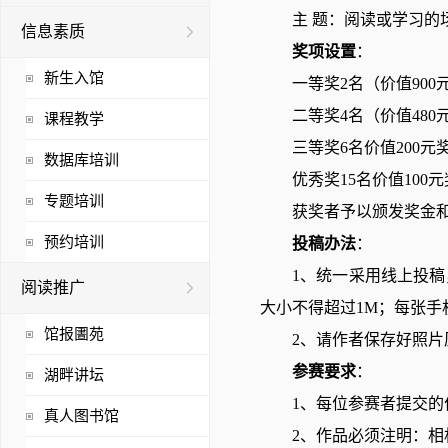
主 题：阅读或学习的
信息素质
奖项设置
：
新生入馆
一等奖2名（价值900
二等奖4名（价值480
课程教学
三等奖6名价值200元
数据库培训
优秀奖15名价值100
专题培训
获奖者予以颁发奖金
预约培训
投稿办法
：
1、统一采用线上投稿
阅读推广
大小不得超过1M；每张手机
馆报圕苑
2、请作者保存好照
参赛要求
：
湖畔讲坛
1、每位参赛者提交的
真人图书馆
2、作品必须注明：